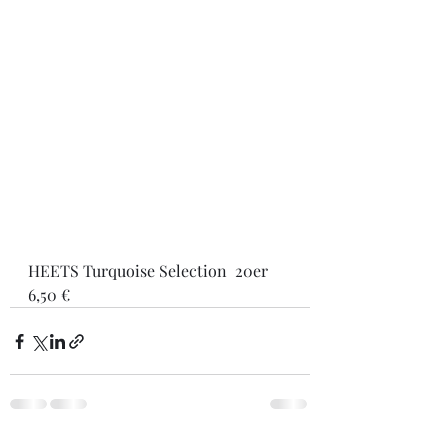
HEETS Turquoise Selection  20er  
6,50 €