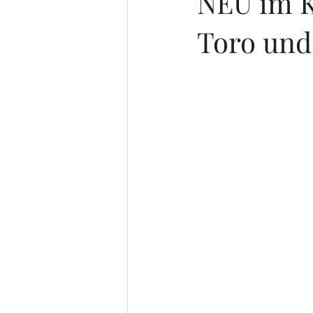
NEU im K
Toro und