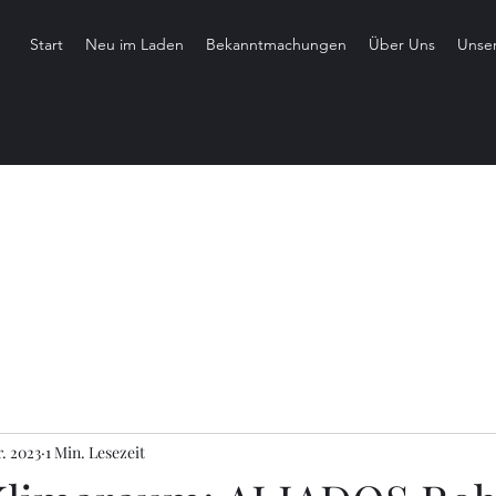
Start
Neu im Laden
Bekanntmachungen
Über Uns
Unse
r. 2023
1 Min. Lesezeit