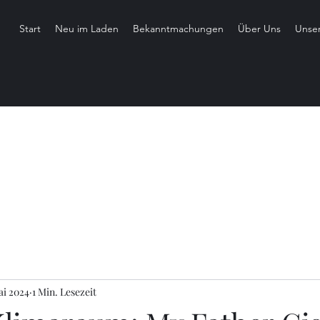
Start
Neu im Laden
Bekanntmachungen
Über Uns
Unse
ai 2024
1 Min. Lesezeit