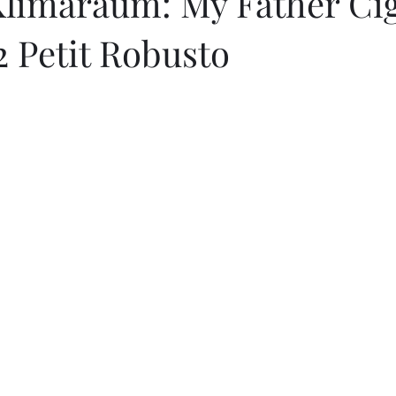
limaraum: My Father Cig
2 Petit Robusto