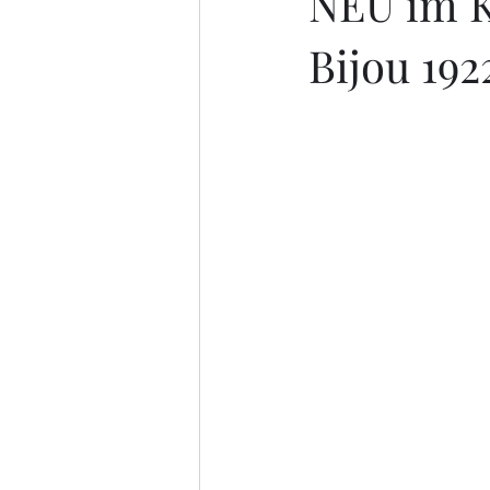
NEU im K
Bijou 192